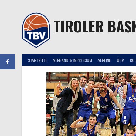
Springe
zum
Inhalt
TIROLER BAS
STARTSEITE
VERBAND & IMPRESSUM
VEREINE
ÖBV
RO