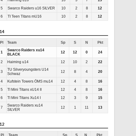
5
Swarco Raiders u16 SILVER
10
2
8
12
6
TI Teen Titans mU16
10
2
8
12
14
Pl
Team
Sp
S
N
Pkt
Swarco Raiders xu14
1
12
12
0
24
BLACK
2
Haiming u14
12
10
2
22
TU Silveryoungsters U14
3
12
8
4
20
Schwaz
4
Kufstein Towers ÖMS mu14
12
4
8
16
5
TI Mini Titans xU14 II
12
4
8
16
6
TI Mini Titans Xu14 I
12
3
9
15
Swarco Raiders xu14
7
12
1
11
13
SILVER
12
Pl
Team
Sp
S
N
Pkt