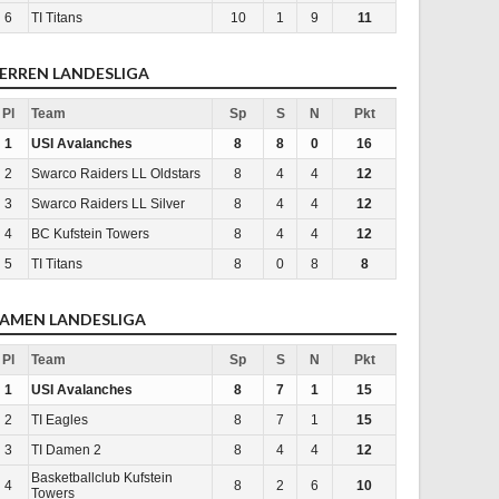
6
TI Titans
10
1
9
11
ERREN LANDESLIGA
Pl
Team
Sp
S
N
Pkt
1
USI Avalanches
8
8
0
16
2
Swarco Raiders LL Oldstars
8
4
4
12
3
Swarco Raiders LL Silver
8
4
4
12
4
BC Kufstein Towers
8
4
4
12
5
TI Titans
8
0
8
8
AMEN LANDESLIGA
Pl
Team
Sp
S
N
Pkt
1
USI Avalanches
8
7
1
15
2
TI Eagles
8
7
1
15
3
TI Damen 2
8
4
4
12
Basketballclub Kufstein
4
8
2
6
10
Towers