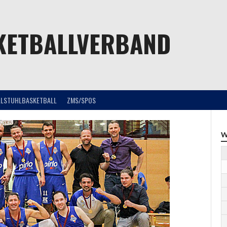
KETBALLVERBAND
LLSTUHLBASKETBALL
ZMS/SPOS
W