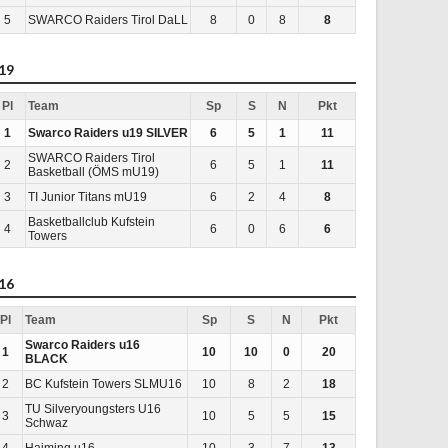
5
SWARCO Raiders Tirol DaLL
8
0
8
8
19
Pl
Team
Sp
S
N
Pkt
1
Swarco Raiders u19 SILVER
6
5
1
11
SWARCO Raiders Tirol
2
6
5
1
11
Basketball (ÖMS mU19)
3
TI Junior Titans mU19
6
2
4
8
Basketballclub Kufstein
4
6
0
6
6
Towers
16
Pl
Team
Sp
S
N
Pkt
Swarco Raiders u16
1
10
10
0
20
BLACK
2
BC Kufstein Towers SLMU16
10
8
2
18
TU Silveryoungsters U16
3
10
5
5
15
Schwaz
4
Haiming u16
10
3
7
13