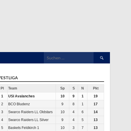
Suchen
nach:
ESTLIGA
Pl
Team
Sp
S
N
Pkt
1
USI Avalanches
10
9
1
19
2
BCO Bludenz
9
8
1
17
3
Swarco Raiders LL Oldstars
10
4
6
14
4
Swarco Raiders LL Silver
9
4
5
13
5
Baskets Feldkirch 1
10
3
7
13