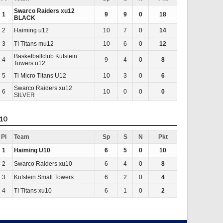
Swarco Raiders xu12
1
9
9
0
18
BLACK
2
Haiming u12
10
7
0
14
3
TI Titans mu12
10
6
0
12
Basketballclub Kufstein
4
9
4
0
8
Towers u12
5
Ti Micro Titans U12
10
3
0
6
Swarco Raiders xu12
6
10
0
0
0
SILVER
10
Pl
Team
Sp
S
N
Pkt
1
Haiming U10
6
5
0
10
2
Swarco Raiders xu10
6
4
0
8
3
Kufstein Small Towers
6
2
0
4
4
TI Titans xu10
6
1
0
2