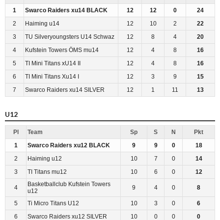
1
Swarco Raiders xu14 BLACK
12
12
0
24
2
Haiming u14
12
10
2
22
3
TU Silveryoungsters U14 Schwaz
12
8
4
20
4
Kufstein Towers ÖMS mu14
12
4
8
16
5
TI Mini Titans xU14 II
12
4
8
16
6
TI Mini Titans Xu14 I
12
3
9
15
7
Swarco Raiders xu14 SILVER
12
1
11
13
U12
Pl
Team
Sp
S
N
Pkt
1
Swarco Raiders xu12 BLACK
9
9
0
18
2
Haiming u12
10
7
0
14
3
TI Titans mu12
10
6
0
12
Basketballclub Kufstein Towers
4
9
4
0
8
u12
5
Ti Micro Titans U12
10
3
0
6
6
Swarco Raiders xu12 SILVER
10
0
0
0