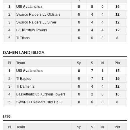
1
USI Avalanches
8
8
0
16
2
Swarco Raiders LL Oldstars
8
4
4
12
3
Swarco Raiders LL Silver
8
4
4
12
4
BC Kufstein Towers
8
4
4
12
5
TI Titans
8
0
8
8
DAMEN LANDESLIGA
Pl
Team
Sp
S
N
Pkt
1
USI Avalanches
8
7
1
15
2
TI Eagles
8
7
1
15
3
TI Damen 2
8
4
4
12
4
Basketballclub Kufstein Towers
8
2
6
10
5
SWARCO Raiders Tirol DaLL
8
0
8
8
U19
Pl
Team
Sp
S
N
Pkt