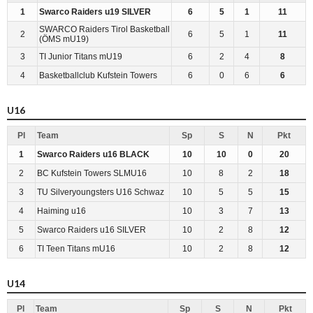
1
Swarco Raiders u19 SILVER
6
5
1
11
SWARCO Raiders Tirol Basketball
2
6
5
1
11
(ÖMS mU19)
3
TI Junior Titans mU19
6
2
4
8
4
Basketballclub Kufstein Towers
6
0
6
6
U16
Pl
Team
Sp
S
N
Pkt
1
Swarco Raiders u16 BLACK
10
10
0
20
2
BC Kufstein Towers SLMU16
10
8
2
18
3
TU Silveryoungsters U16 Schwaz
10
5
5
15
4
Haiming u16
10
3
7
13
5
Swarco Raiders u16 SILVER
10
2
8
12
6
TI Teen Titans mU16
10
2
8
12
U14
Pl
Team
Sp
S
N
Pkt