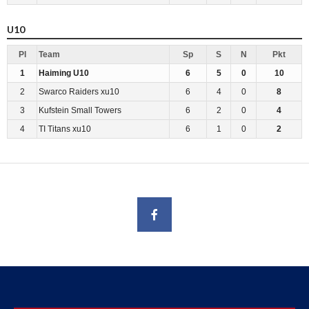
U10
Pl
Team
Sp
S
N
Pkt
1
Haiming U10
6
5
0
10
2
Swarco Raiders xu10
6
4
0
8
3
Kufstein Small Towers
6
2
0
4
4
TI Titans xu10
6
1
0
2