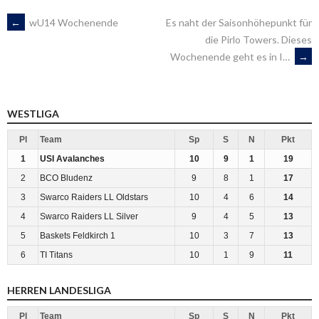
ARTIKEL-
←
wU14 Wochenende
Es naht der Saisonhöhepunkt für
die Pirlo Towers. Dieses
Wochenende geht es in I…
→
NAVIGATION
WESTLIGA
Pl
Team
Sp
S
N
Pkt
1
USI Avalanches
10
9
1
19
2
BCO Bludenz
9
8
1
17
3
Swarco Raiders LL Oldstars
10
4
6
14
4
Swarco Raiders LL Silver
9
4
5
13
5
Baskets Feldkirch 1
10
3
7
13
6
TI Titans
10
1
9
11
HERREN LANDESLIGA
Pl
Team
Sp
S
N
Pkt