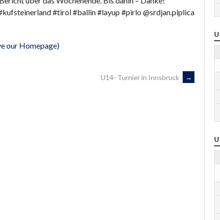
r Bericht über das Wochenende. Bis dahin – Danke!
inerland #tirol #ballin #layup #pirlo @srdjan.piplica
U
eave our Homepage)
U14- Turnier in Innsbruck
→
U