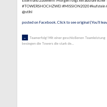
Eltern und Zusehern! Morgen folgt ein ausführliche
#TOWERSHOCHZWEI #MISSION2020 #kufstein #kufste
@stihl
posted on Facebook. Click to see original (You’ll l
ARTIKEL-
←
Teamerfolg! Mit einer geschloßenen Teamleistung
besiegen die Towers die stark de…
NAVIGATION