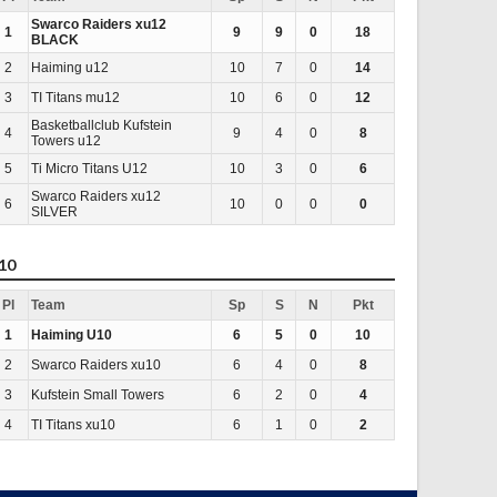
Swarco Raiders xu12
1
9
9
0
18
BLACK
2
Haiming u12
10
7
0
14
3
TI Titans mu12
10
6
0
12
Basketballclub Kufstein
4
9
4
0
8
Towers u12
5
Ti Micro Titans U12
10
3
0
6
Swarco Raiders xu12
6
10
0
0
0
SILVER
10
Pl
Team
Sp
S
N
Pkt
1
Haiming U10
6
5
0
10
2
Swarco Raiders xu10
6
4
0
8
3
Kufstein Small Towers
6
2
0
4
4
TI Titans xu10
6
1
0
2