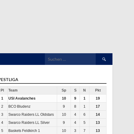
Suchen
nach:
ESTLIGA
Pl
Team
Sp
S
N
Pkt
1
USI Avalanches
10
9
1
19
2
BCO Bludenz
9
8
1
17
3
Swarco Raiders LL Oldstars
10
4
6
14
4
Swarco Raiders LL Silver
9
4
5
13
5
Baskets Feldkirch 1
10
3
7
13