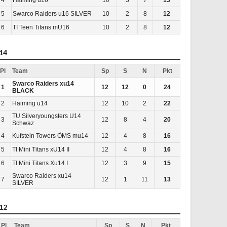
5
Swarco Raiders u16 SILVER
10
2
8
12
6
TI Teen Titans mU16
10
2
8
12
14
Pl
Team
Sp
S
N
Pkt
Swarco Raiders xu14
1
12
12
0
24
BLACK
2
Haiming u14
12
10
2
22
TU Silveryoungsters U14
3
12
8
4
20
Schwaz
4
Kufstein Towers ÖMS mu14
12
4
8
16
5
TI Mini Titans xU14 II
12
4
8
16
6
TI Mini Titans Xu14 I
12
3
9
15
Swarco Raiders xu14
7
12
1
11
13
SILVER
12
Pl
Team
Sp
S
N
Pkt