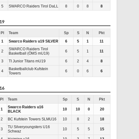
5
SWARCO Raiders Tirol DaLL
8
0
8
8
19
Pl
Team
Sp
S
N
Pkt
1
Swarco Raiders u19 SILVER
6
5
1
11
SWARCO Raiders Tirol
2
6
5
1
11
Basketball (ÖMS mU19)
3
TI Junior Titans mU19
6
2
4
8
Basketballclub Kufstein
4
6
0
6
6
Towers
16
Pl
Team
Sp
S
N
Pkt
Swarco Raiders u16
1
10
10
0
20
BLACK
2
BC Kufstein Towers SLMU16
10
8
2
18
TU Silveryoungsters U16
3
10
5
5
15
Schwaz
4
Haiming u16
10
3
7
13