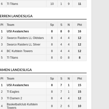
6
TI Titans
10
1
9
11
ERREN LANDESLIGA
Pl
Team
Sp
S
N
Pkt
1
USI Avalanches
8
8
0
16
2
Swarco Raiders LL Oldstars
8
4
4
12
3
Swarco Raiders LL Silver
8
4
4
12
4
BC Kufstein Towers
8
4
4
12
5
TI Titans
8
0
8
8
AMEN LANDESLIGA
Pl
Team
Sp
S
N
Pkt
1
USI Avalanches
8
7
1
15
2
TI Eagles
8
7
1
15
3
TI Damen 2
8
4
4
12
Basketballclub Kufstein
4
8
2
6
10
Towers