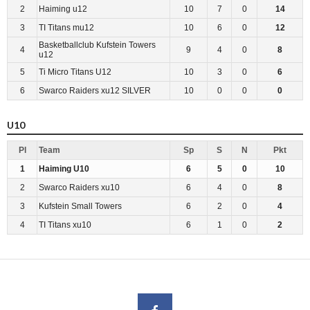
2
Haiming u12
10
7
0
14
3
TI Titans mu12
10
6
0
12
Basketballclub Kufstein Towers
4
9
4
0
8
u12
5
Ti Micro Titans U12
10
3
0
6
6
Swarco Raiders xu12 SILVER
10
0
0
0
U10
Pl
Team
Sp
S
N
Pkt
1
Haiming U10
6
5
0
10
2
Swarco Raiders xu10
6
4
0
8
3
Kufstein Small Towers
6
2
0
4
4
TI Titans xu10
6
1
0
2