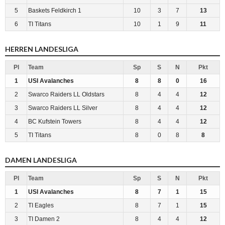
5
Baskets Feldkirch 1
10
3
7
13
6
TI Titans
10
1
9
11
HERREN LANDESLIGA
Pl
Team
Sp
S
N
Pkt
1
USI Avalanches
8
8
0
16
2
Swarco Raiders LL Oldstars
8
4
4
12
3
Swarco Raiders LL Silver
8
4
4
12
4
BC Kufstein Towers
8
4
4
12
5
TI Titans
8
0
8
8
DAMEN LANDESLIGA
Pl
Team
Sp
S
N
Pkt
1
USI Avalanches
8
7
1
15
2
TI Eagles
8
7
1
15
3
TI Damen 2
8
4
4
12