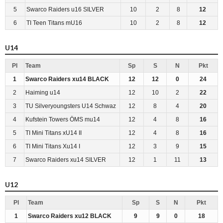
5
Swarco Raiders u16 SILVER
10
2
8
12
6
TI Teen Titans mU16
10
2
8
12
U14
Pl
Team
Sp
S
N
Pkt
1
Swarco Raiders xu14 BLACK
12
12
0
24
2
Haiming u14
12
10
2
22
3
TU Silveryoungsters U14 Schwaz
12
8
4
20
4
Kufstein Towers ÖMS mu14
12
4
8
16
5
TI Mini Titans xU14 II
12
4
8
16
6
TI Mini Titans Xu14 I
12
3
9
15
7
Swarco Raiders xu14 SILVER
12
1
11
13
U12
Pl
Team
Sp
S
N
Pkt
1
Swarco Raiders xu12 BLACK
9
9
0
18