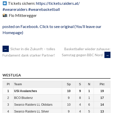
Tickets sichern:
https://tickets.raiders.at/
#weareraiders
#wearebasketball
: Flo Mitteregger
posted on Facebook. Click to see original (You’ll leave our
Homepage)
ARTIKEL-
←
Sicher in die Zukunft – tolles
Basketballer wieder zuhause:
Samstag gegen BBC Nord
→
Fundament dank starker Partner!
NAVIGATION
WESTLIGA
Pl
Team
Sp
S
N
Pkt
1
USI Avalanches
10
9
1
19
2
BCO Bludenz
9
8
1
17
3
Swarco Raiders LL Oldstars
10
4
6
14
4
Swarco Raiders LL Silver
9
4
5
13