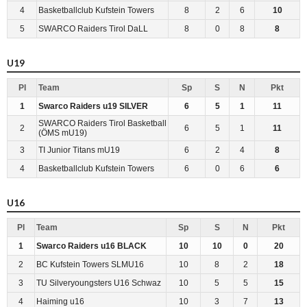
4
Basketballclub Kufstein Towers
8
2
6
10
5
SWARCO Raiders Tirol DaLL
8
0
8
8
U19
Pl
Team
Sp
S
N
Pkt
1
Swarco Raiders u19 SILVER
6
5
1
11
SWARCO Raiders Tirol Basketball
2
6
5
1
11
(ÖMS mU19)
3
TI Junior Titans mU19
6
2
4
8
4
Basketballclub Kufstein Towers
6
0
6
6
U16
Pl
Team
Sp
S
N
Pkt
1
Swarco Raiders u16 BLACK
10
10
0
20
2
BC Kufstein Towers SLMU16
10
8
2
18
3
TU Silveryoungsters U16 Schwaz
10
5
5
15
4
Haiming u16
10
3
7
13