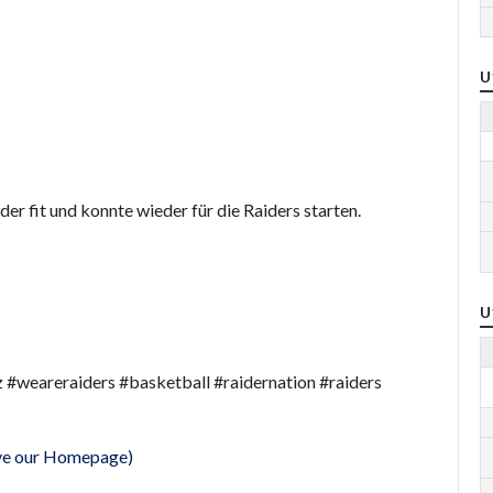
U
er fit und konnte wieder für die Raiders starten.
U
#weareraiders #basketball #raidernation #raiders
eave our Homepage)