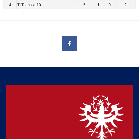
4
TI Titans xu10
6
1
0
2