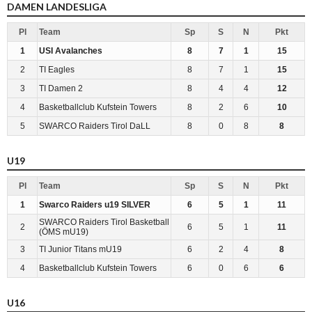
DAMEN LANDESLIGA
Pl
Team
Sp
S
N
Pkt
1
USI Avalanches
8
7
1
15
2
TI Eagles
8
7
1
15
3
TI Damen 2
8
4
4
12
4
Basketballclub Kufstein Towers
8
2
6
10
5
SWARCO Raiders Tirol DaLL
8
0
8
8
U19
Pl
Team
Sp
S
N
Pkt
1
Swarco Raiders u19 SILVER
6
5
1
11
SWARCO Raiders Tirol Basketball
2
6
5
1
11
(ÖMS mU19)
3
TI Junior Titans mU19
6
2
4
8
4
Basketballclub Kufstein Towers
6
0
6
6
U16