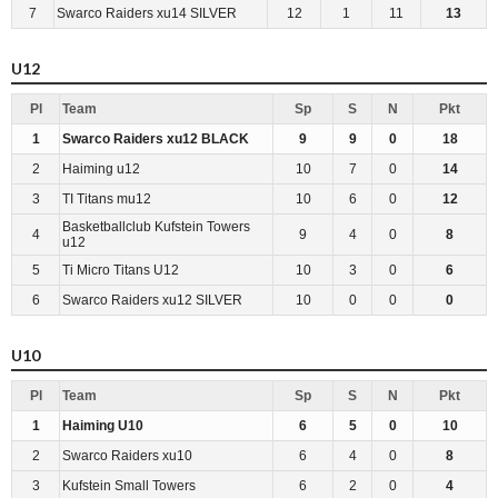
7
Swarco Raiders xu14 SILVER
12
1
11
13
U12
Pl
Team
Sp
S
N
Pkt
1
Swarco Raiders xu12 BLACK
9
9
0
18
2
Haiming u12
10
7
0
14
3
TI Titans mu12
10
6
0
12
Basketballclub Kufstein Towers
4
9
4
0
8
u12
5
Ti Micro Titans U12
10
3
0
6
6
Swarco Raiders xu12 SILVER
10
0
0
0
U10
Pl
Team
Sp
S
N
Pkt
1
Haiming U10
6
5
0
10
2
Swarco Raiders xu10
6
4
0
8
3
Kufstein Small Towers
6
2
0
4