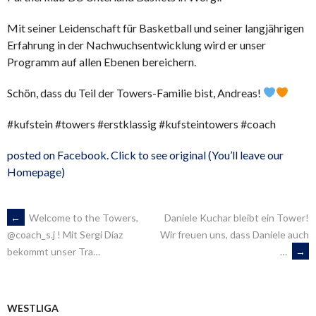
Mit seiner Leidenschaft für Basketball und seiner langjährigen
Erfahrung in der Nachwuchsentwicklung wird er unser
Programm auf allen Ebenen bereichern.
Schön, dass du Teil der Towers-Familie bist, Andreas!
#kufstein #towers #erstklassig #kufsteintowers #coach
posted on Facebook. Click to see original (You’ll leave our
Homepage)
ARTIKEL-
←
Welcome to the Towers,
Daniele Kuchar bleibt ein Tower!
Wir freuen uns, dass Daniele auch
@coach_s.j ! Mit Sergi Díaz
…
→
bekommt unser Tra…
NAVIGATION
WESTLIGA