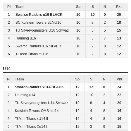
Pl
Team
Sp
S
N
Pkt
1
Swarco Raiders u16 BLACK
10
10
0
20
2
BC Kufstein Towers SLMU16
10
8
2
18
3
TU Silveryoungsters U16 Schwaz
10
5
5
15
4
Haiming u16
10
3
7
13
5
Swarco Raiders u16 SILVER
10
2
8
12
6
TI Teen Titans mU16
10
2
8
12
U14
Pl
Team
Sp
S
N
Pkt
1
Swarco Raiders xu14 BLACK
12
12
0
24
2
Haiming u14
12
10
2
22
3
TU Silveryoungsters U14 Schwaz
12
8
4
20
4
Kufstein Towers ÖMS mu14
12
4
8
16
5
TI Mini Titans xU14 II
12
4
8
16
6
TI Mini Titans Xu14 I
12
3
9
15