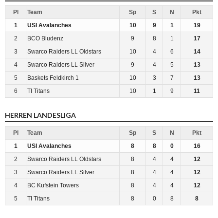
Pl
Team
Sp
S
N
Pkt
1
USI Avalanches
10
9
1
19
2
BCO Bludenz
9
8
1
17
3
Swarco Raiders LL Oldstars
10
4
6
14
4
Swarco Raiders LL Silver
9
4
5
13
5
Baskets Feldkirch 1
10
3
7
13
6
TI Titans
10
1
9
11
HERREN LANDESLIGA
Pl
Team
Sp
S
N
Pkt
1
USI Avalanches
8
8
0
16
2
Swarco Raiders LL Oldstars
8
4
4
12
3
Swarco Raiders LL Silver
8
4
4
12
4
BC Kufstein Towers
8
4
4
12
5
TI Titans
8
0
8
8