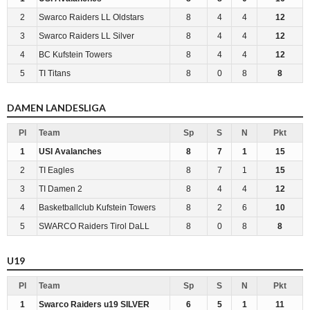
2
Swarco Raiders LL Oldstars
8
4
4
12
3
Swarco Raiders LL Silver
8
4
4
12
4
BC Kufstein Towers
8
4
4
12
5
TI Titans
8
0
8
8
DAMEN LANDESLIGA
Pl
Team
Sp
S
N
Pkt
1
USI Avalanches
8
7
1
15
2
TI Eagles
8
7
1
15
3
TI Damen 2
8
4
4
12
4
Basketballclub Kufstein Towers
8
2
6
10
5
SWARCO Raiders Tirol DaLL
8
0
8
8
U19
Pl
Team
Sp
S
N
Pkt
1
Swarco Raiders u19 SILVER
6
5
1
11