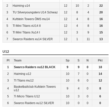
2
Haiming u14
12
10
2
22
3
TU Silveryoungsters U14 Schwaz
12
8
4
20
4
Kufstein Towers ÖMS mu14
12
4
8
16
5
TI Mini Titans xU14 II
12
4
8
16
6
TI Mini Titans Xu14 I
12
3
9
15
7
Swarco Raiders xu14 SILVER
12
1
11
13
U12
Pl
Team
Sp
S
N
Pkt
1
Swarco Raiders xu12 BLACK
9
9
0
18
2
Haiming u12
10
7
0
14
3
TI Titans mu12
10
6
0
12
Basketballclub Kufstein Towers
4
9
4
0
8
u12
5
Ti Micro Titans U12
10
3
0
6
6
Swarco Raiders xu12 SILVER
10
0
0
0