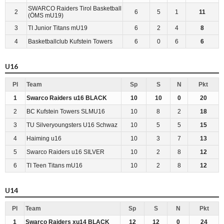
SWARCO Raiders Tirol Basketball
2
6
5
1
11
(ÖMS mU19)
3
TI Junior Titans mU19
6
2
4
8
4
Basketballclub Kufstein Towers
6
0
6
6
U16
Pl
Team
Sp
S
N
Pkt
1
Swarco Raiders u16 BLACK
10
10
0
20
2
BC Kufstein Towers SLMU16
10
8
2
18
3
TU Silveryoungsters U16 Schwaz
10
5
5
15
4
Haiming u16
10
3
7
13
5
Swarco Raiders u16 SILVER
10
2
8
12
6
TI Teen Titans mU16
10
2
8
12
U14
Pl
Team
Sp
S
N
Pkt
1
Swarco Raiders xu14 BLACK
12
12
0
24