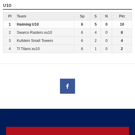
U10
Pl
Team
Sp
S
N
Pkt
1
Haiming U10
6
5
0
10
2
Swarco Raiders xu10
6
4
0
8
3
Kufstein Small Towers
6
2
0
4
4
TI Titans xu10
6
1
0
2