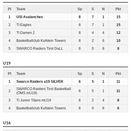
Pl
Team
Sp
S
N
Pkt
1
USI Avalanches
8
7
1
15
2
TI Eagles
8
7
1
15
3
TI Damen 2
8
4
4
12
4
Basketballclub Kufstein Towers
8
2
6
10
5
SWARCO Raiders Tirol DaLL
8
0
8
8
U19
Pl
Team
Sp
S
N
Pkt
1
Swarco Raiders u19 SILVER
6
5
1
11
SWARCO Raiders Tirol Basketball
2
6
5
1
11
(ÖMS mU19)
3
TI Junior Titans mU19
6
2
4
8
4
Basketballclub Kufstein Towers
6
0
6
6
U16