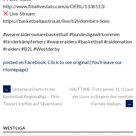
http://www.fibalivestats.com/u/OEBL/1336513/
Live-Stream:
https://basketballaustria.at/live/b2l/dornbirn-lions
#weareraiderswearebasketball #bundesligawirkommen
#tirolerkämpferherz #weareraiders #basketball #raidernation
#raiders #B2L #Westderby
posted on Facebook. Click to see original (You’ll leave our
Homepage)
ARTIKEL-
←
Unterland Derby in der
HALFTIME Trotz einem 11-0 Lauf
der Lions zu Beginn des zweiten
Basketball Regionalliga – Pirlo
Viertels bleiben…
→
Towers treffen auf Silvertitans!
NAVIGATION
WESTLIGA