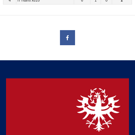
4
TI Titans xu10
6
1
0
2