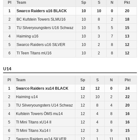
Pl
Team
Sp
S
N
Pkt
1
Swarco Raiders u16 BLACK
10
10
0
20
2
BC Kufstein Towers SLMU16
10
8
2
18
3
TU Silveryoungsters U16 Schwaz
10
5
5
15
4
Haiming u16
10
3
7
13
5
Swarco Raiders u16 SILVER
10
2
8
12
6
TI Teen Titans mU16
10
2
8
12
U14
Pl
Team
Sp
S
N
Pkt
1
Swarco Raiders xu14 BLACK
12
12
0
24
2
Haiming u14
12
10
2
22
3
TU Silveryoungsters U14 Schwaz
12
8
4
20
4
Kufstein Towers ÖMS mu14
12
4
8
16
5
TI Mini Titans xU14 II
12
4
8
16
6
TI Mini Titans Xu14 I
12
3
9
15
7
Swarco Raiders xu14 SILVER
12
1
11
13