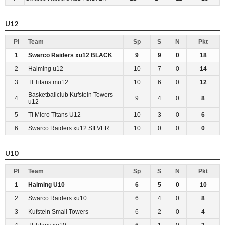
U12
Pl
Team
Sp
S
N
Pkt
1
Swarco Raiders xu12 BLACK
9
9
0
18
2
Haiming u12
10
7
0
14
3
TI Titans mu12
10
6
0
12
Basketballclub Kufstein Towers
4
9
4
0
8
u12
5
Ti Micro Titans U12
10
3
0
6
6
Swarco Raiders xu12 SILVER
10
0
0
0
U10
Pl
Team
Sp
S
N
Pkt
1
Haiming U10
6
5
0
10
2
Swarco Raiders xu10
6
4
0
8
3
Kufstein Small Towers
6
2
0
4