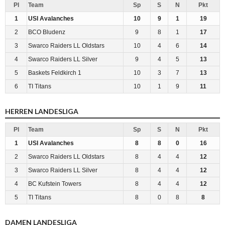
Pl
Team
Sp
S
N
Pkt
1
USI Avalanches
10
9
1
19
2
BCO Bludenz
9
8
1
17
3
Swarco Raiders LL Oldstars
10
4
6
14
4
Swarco Raiders LL Silver
9
4
5
13
5
Baskets Feldkirch 1
10
3
7
13
6
TI Titans
10
1
9
11
HERREN LANDESLIGA
Pl
Team
Sp
S
N
Pkt
1
USI Avalanches
8
8
0
16
2
Swarco Raiders LL Oldstars
8
4
4
12
3
Swarco Raiders LL Silver
8
4
4
12
4
BC Kufstein Towers
8
4
4
12
5
TI Titans
8
0
8
8
DAMEN LANDESLIGA