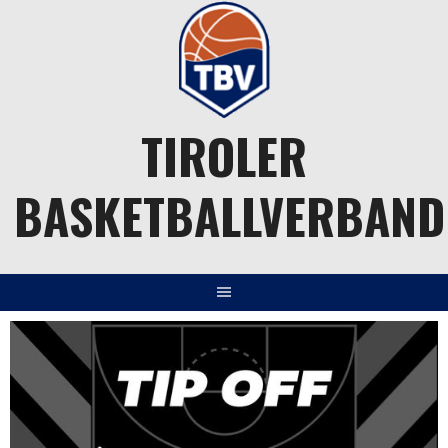
Springe
zum
Inhalt
TIROLER
BASKETBALLVERBAND