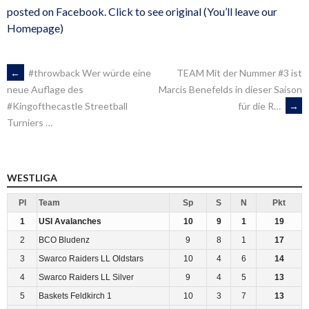
posted on Facebook. Click to see original (You’ll leave our
Homepage)
ARTIKEL-
←
#throwback Wer würde eine
TEAM Mit der Nummer #3 ist
Marcis Benefelds in dieser Saison
neue Auflage des
für die ‍R…
→
#Kingofthecastle Streetball
NAVIGATION
Turniers …
WESTLIGA
Pl
Team
Sp
S
N
Pkt
1
USI Avalanches
10
9
1
19
2
BCO Bludenz
9
8
1
17
3
Swarco Raiders LL Oldstars
10
4
6
14
4
Swarco Raiders LL Silver
9
4
5
13
5
Baskets Feldkirch 1
10
3
7
13