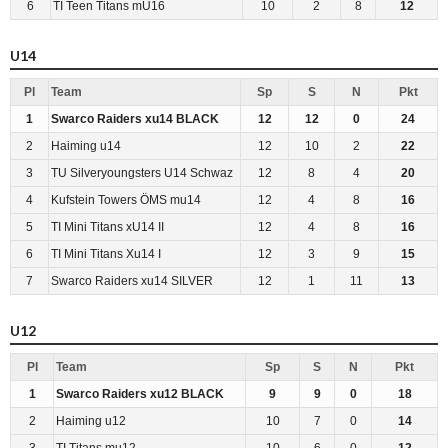
6
TI Teen Titans mU16
10
2
8
12
U14
Pl
Team
Sp
S
N
Pkt
1
Swarco Raiders xu14 BLACK
12
12
0
24
2
Haiming u14
12
10
2
22
3
TU Silveryoungsters U14 Schwaz
12
8
4
20
4
Kufstein Towers ÖMS mu14
12
4
8
16
5
TI Mini Titans xU14 II
12
4
8
16
6
TI Mini Titans Xu14 I
12
3
9
15
7
Swarco Raiders xu14 SILVER
12
1
11
13
U12
Pl
Team
Sp
S
N
Pkt
1
Swarco Raiders xu12 BLACK
9
9
0
18
2
Haiming u12
10
7
0
14
3
TI Titans mu12
10
6
0
12