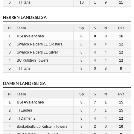
6
TI Titans
10
1
9
11
HERREN LANDESLIGA
Pl
Team
Sp
S
N
Pkt
1
USI Avalanches
8
8
0
16
2
Swarco Raiders LL Oldstars
8
4
4
12
3
Swarco Raiders LL Silver
8
4
4
12
4
BC Kufstein Towers
8
4
4
12
5
TI Titans
8
0
8
8
DAMEN LANDESLIGA
Pl
Team
Sp
S
N
Pkt
1
USI Avalanches
8
7
1
15
2
TI Eagles
8
7
1
15
3
TI Damen 2
8
4
4
12
4
Basketballclub Kufstein Towers
8
2
6
10