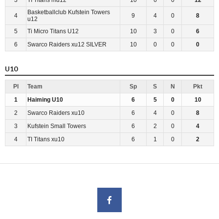
Basketballclub Kufstein Towers
4
9
4
0
8
u12
5
Ti Micro Titans U12
10
3
0
6
6
Swarco Raiders xu12 SILVER
10
0
0
0
U10
Pl
Team
Sp
S
N
Pkt
1
Haiming U10
6
5
0
10
2
Swarco Raiders xu10
6
4
0
8
3
Kufstein Small Towers
6
2
0
4
4
TI Titans xu10
6
1
0
2