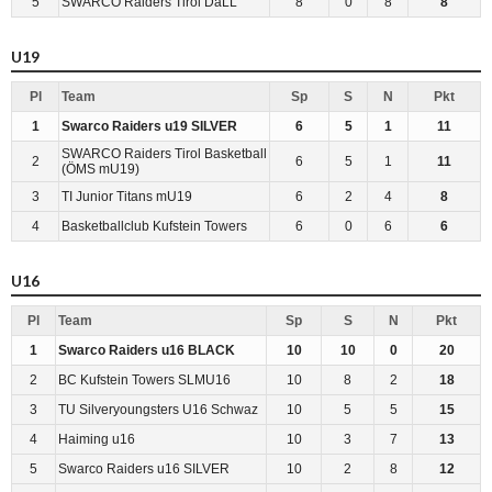
5
SWARCO Raiders Tirol DaLL
8
0
8
8
U19
Pl
Team
Sp
S
N
Pkt
1
Swarco Raiders u19 SILVER
6
5
1
11
SWARCO Raiders Tirol Basketball
2
6
5
1
11
(ÖMS mU19)
3
TI Junior Titans mU19
6
2
4
8
4
Basketballclub Kufstein Towers
6
0
6
6
U16
Pl
Team
Sp
S
N
Pkt
1
Swarco Raiders u16 BLACK
10
10
0
20
2
BC Kufstein Towers SLMU16
10
8
2
18
3
TU Silveryoungsters U16 Schwaz
10
5
5
15
4
Haiming u16
10
3
7
13
5
Swarco Raiders u16 SILVER
10
2
8
12