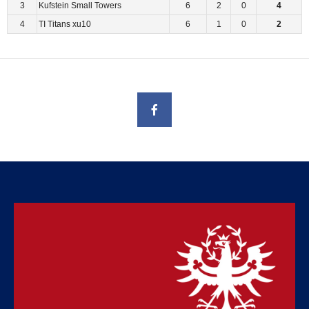
3
Kufstein Small Towers
6
2
0
4
4
TI Titans xu10
6
1
0
2