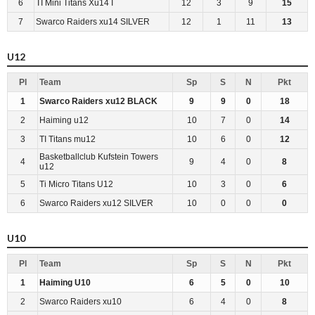
6
TI Mini Titans Xu14 I
12
3
9
15
7
Swarco Raiders xu14 SILVER
12
1
11
13
U12
Pl
Team
Sp
S
N
Pkt
1
Swarco Raiders xu12 BLACK
9
9
0
18
2
Haiming u12
10
7
0
14
3
TI Titans mu12
10
6
0
12
Basketballclub Kufstein Towers
4
9
4
0
8
u12
5
Ti Micro Titans U12
10
3
0
6
6
Swarco Raiders xu12 SILVER
10
0
0
0
U10
Pl
Team
Sp
S
N
Pkt
1
Haiming U10
6
5
0
10
2
Swarco Raiders xu10
6
4
0
8