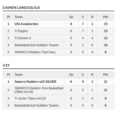
DAMEN LANDESLIGA
Pl
Team
Sp
S
N
Pkt
1
USI Avalanches
8
7
1
15
2
TI Eagles
8
7
1
15
3
TI Damen 2
8
4
4
12
4
Basketballclub Kufstein Towers
8
2
6
10
5
SWARCO Raiders Tirol DaLL
8
0
8
8
U19
Pl
Team
Sp
S
N
Pkt
1
Swarco Raiders u19 SILVER
6
5
1
11
SWARCO Raiders Tirol Basketball
2
6
5
1
11
(ÖMS mU19)
3
TI Junior Titans mU19
6
2
4
8
4
Basketballclub Kufstein Towers
6
0
6
6