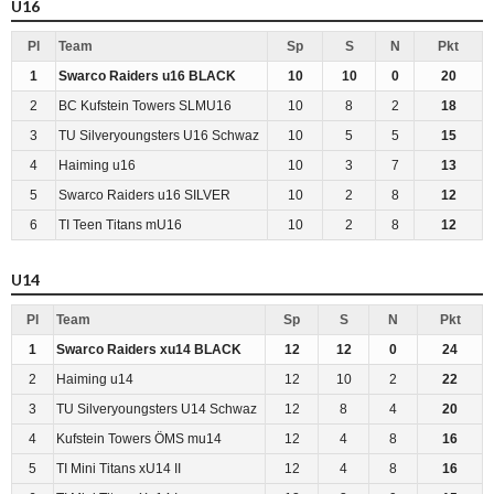
U16
Pl
Team
Sp
S
N
Pkt
1
Swarco Raiders u16 BLACK
10
10
0
20
2
BC Kufstein Towers SLMU16
10
8
2
18
3
TU Silveryoungsters U16 Schwaz
10
5
5
15
4
Haiming u16
10
3
7
13
5
Swarco Raiders u16 SILVER
10
2
8
12
6
TI Teen Titans mU16
10
2
8
12
U14
Pl
Team
Sp
S
N
Pkt
1
Swarco Raiders xu14 BLACK
12
12
0
24
2
Haiming u14
12
10
2
22
3
TU Silveryoungsters U14 Schwaz
12
8
4
20
4
Kufstein Towers ÖMS mu14
12
4
8
16
5
TI Mini Titans xU14 II
12
4
8
16