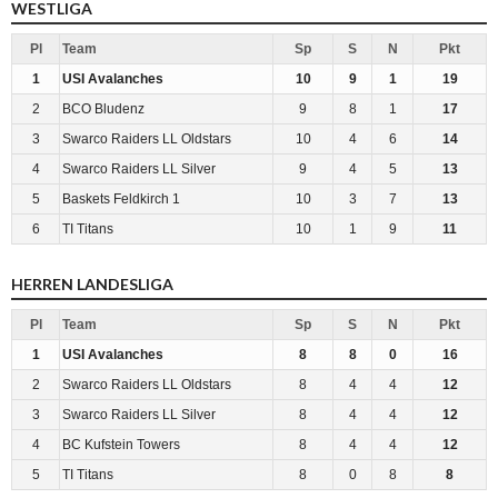
WESTLIGA
Pl
Team
Sp
S
N
Pkt
1
USI Avalanches
10
9
1
19
2
BCO Bludenz
9
8
1
17
3
Swarco Raiders LL Oldstars
10
4
6
14
4
Swarco Raiders LL Silver
9
4
5
13
5
Baskets Feldkirch 1
10
3
7
13
6
TI Titans
10
1
9
11
HERREN LANDESLIGA
Pl
Team
Sp
S
N
Pkt
1
USI Avalanches
8
8
0
16
2
Swarco Raiders LL Oldstars
8
4
4
12
3
Swarco Raiders LL Silver
8
4
4
12
4
BC Kufstein Towers
8
4
4
12
5
TI Titans
8
0
8
8