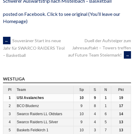
Schwerer Auswärtstrip nach Mistelbach – Basketball
posted on Facebook. Click to see original (You’ll leave our
Homepage)
ARTIKEL-
←
Souveräner Start ins neue
Duell der Aufsteiger zum
Jahresauftakt – Towers treffen
Jahr für SWARCO RAIDERS Tirol
auf Future Team Steiermark!
→
– Basketball
NAVIGATION
WESTLIGA
Pl
Team
Sp
S
N
Pkt
1
USI Avalanches
10
9
1
19
2
BCO Bludenz
9
8
1
17
3
Swarco Raiders LL Oldstars
10
4
6
14
4
Swarco Raiders LL Silver
9
4
5
13
5
Baskets Feldkirch 1
10
3
7
13