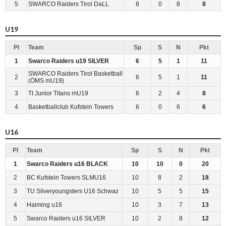
5
SWARCO Raiders Tirol DaLL
8
0
8
8
U19
Pl
Team
Sp
S
N
Pkt
1
Swarco Raiders u19 SILVER
6
5
1
11
SWARCO Raiders Tirol Basketball
2
6
5
1
11
(ÖMS mU19)
3
TI Junior Titans mU19
6
2
4
8
4
Basketballclub Kufstein Towers
6
0
6
6
U16
Pl
Team
Sp
S
N
Pkt
1
Swarco Raiders u16 BLACK
10
10
0
20
2
BC Kufstein Towers SLMU16
10
8
2
18
3
TU Silveryoungsters U16 Schwaz
10
5
5
15
4
Haiming u16
10
3
7
13
5
Swarco Raiders u16 SILVER
10
2
8
12