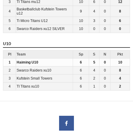
3
TI Titans mu12
10
6
0
12
Basketballclub Kufstein Towers
4
9
4
0
8
u12
5
Ti Micro Titans U12
10
3
0
6
6
Swarco Raiders xu12 SILVER
10
0
0
0
U10
Pl
Team
Sp
S
N
Pkt
1
Haiming U10
6
5
0
10
2
Swarco Raiders xu10
6
4
0
8
3
Kufstein Small Towers
6
2
0
4
4
TI Titans xu10
6
1
0
2