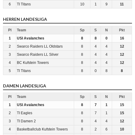
6
TI Titans
10
1
9
11
HERREN LANDESLIGA
Pl
Team
Sp
S
N
Pkt
1
USI Avalanches
8
8
0
16
2
Swarco Raiders LL Oldstars
8
4
4
12
3
Swarco Raiders LL Silver
8
4
4
12
4
BC Kufstein Towers
8
4
4
12
5
TI Titans
8
0
8
8
DAMEN LANDESLIGA
Pl
Team
Sp
S
N
Pkt
1
USI Avalanches
8
7
1
15
2
TI Eagles
8
7
1
15
3
TI Damen 2
8
4
4
12
4
Basketballclub Kufstein Towers
8
2
6
10