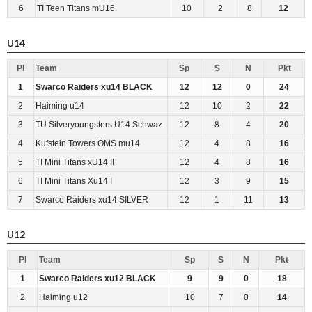
6
TI Teen Titans mU16
10
2
8
12
U14
Pl
Team
Sp
S
N
Pkt
1
Swarco Raiders xu14 BLACK
12
12
0
24
2
Haiming u14
12
10
2
22
3
TU Silveryoungsters U14 Schwaz
12
8
4
20
4
Kufstein Towers ÖMS mu14
12
4
8
16
5
TI Mini Titans xU14 II
12
4
8
16
6
TI Mini Titans Xu14 I
12
3
9
15
7
Swarco Raiders xu14 SILVER
12
1
11
13
U12
Pl
Team
Sp
S
N
Pkt
1
Swarco Raiders xu12 BLACK
9
9
0
18
2
Haiming u12
10
7
0
14