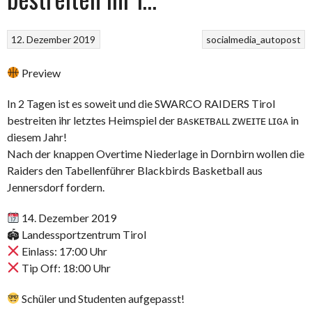
12. Dezember 2019
socialmedia_autopost
Preview
In 2 Tagen ist es soweit und die SWARCO RAIDERS Tirol
bestreiten ihr letztes Heimspiel der ʙᴀsᴋᴇᴛʙᴀʟʟ ᴢᴡᴇɪᴛᴇ ʟɪɢᴀ in
diesem Jahr!
Nach der knappen Overtime Niederlage in Dornbirn wollen die
Raiders den Tabellenführer Blackbirds Basketball aus
Jennersdorf fordern.
14. Dezember 2019
🏟 Landessportzentrum Tirol
Einlass: 17:00 Uhr
Tip Off: 18:00 Uhr
Schüler und Studenten aufgepasst!