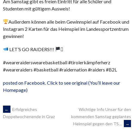
Am Samstag gibt es freien Eintritt für alle Schüler und
Studenten mit gültigem Ausweis!
Außerdem können alle beim Gewinnspiel auf Facebook und
Instagram 2 Karten für das Heimspiel im Landessportzentrum
gewinnen!
LET’S GO RAIDERS!!!
‍☠
#weareraiderswearebasketball #tirolerkämpferherz
#weareraiders #basketball #raidernation #raiders #B2L
posted on Facebook. Click to see original (You’ll leave our
Homepage)
ARTIKEL-
←
Erfolgreiches
Wichtige Info Unser für den
kommenden Samstag geplantes
Doppelwochenende in Graz
Heimspiel gegen den TS…
→
NAVIGATION