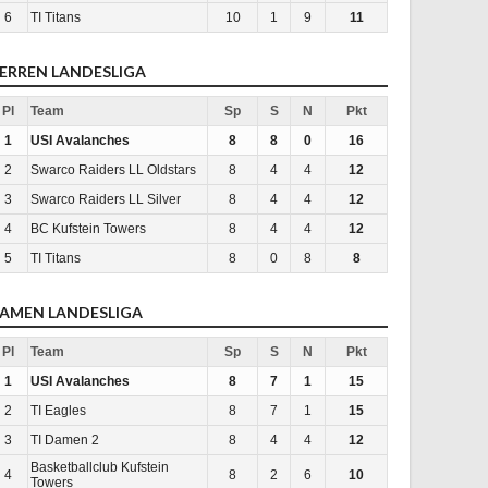
6
TI Titans
10
1
9
11
ERREN LANDESLIGA
Pl
Team
Sp
S
N
Pkt
1
USI Avalanches
8
8
0
16
2
Swarco Raiders LL Oldstars
8
4
4
12
3
Swarco Raiders LL Silver
8
4
4
12
4
BC Kufstein Towers
8
4
4
12
5
TI Titans
8
0
8
8
AMEN LANDESLIGA
Pl
Team
Sp
S
N
Pkt
1
USI Avalanches
8
7
1
15
2
TI Eagles
8
7
1
15
3
TI Damen 2
8
4
4
12
Basketballclub Kufstein
4
8
2
6
10
Towers