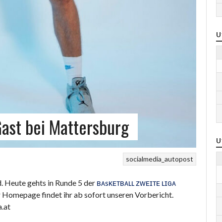
U
Gast bei Mattersburg
U
socialmedia_autopost
. Heute gehts in Runde 5 der
ʙᴀsᴋᴇᴛʙᴀʟʟ ᴢᴡᴇɪᴛᴇ ʟɪɢᴀ
 Homepage findet ihr ab sofort unseren Vorbericht.
a.at