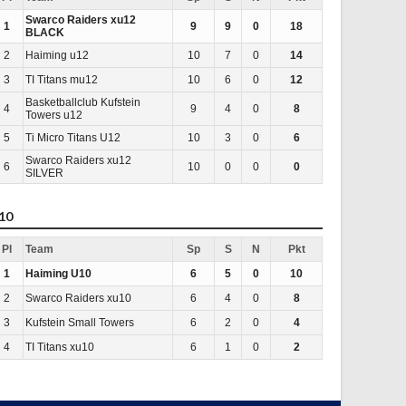
Swarco Raiders xu12
1
9
9
0
18
BLACK
2
Haiming u12
10
7
0
14
3
TI Titans mu12
10
6
0
12
Basketballclub Kufstein
4
9
4
0
8
Towers u12
5
Ti Micro Titans U12
10
3
0
6
Swarco Raiders xu12
6
10
0
0
0
SILVER
10
Pl
Team
Sp
S
N
Pkt
1
Haiming U10
6
5
0
10
2
Swarco Raiders xu10
6
4
0
8
3
Kufstein Small Towers
6
2
0
4
4
TI Titans xu10
6
1
0
2