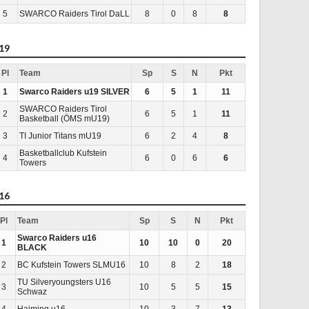
5
SWARCO Raiders Tirol DaLL
8
0
8
8
19
Pl
Team
Sp
S
N
Pkt
1
Swarco Raiders u19 SILVER
6
5
1
11
SWARCO Raiders Tirol
2
6
5
1
11
Basketball (ÖMS mU19)
3
TI Junior Titans mU19
6
2
4
8
Basketballclub Kufstein
4
6
0
6
6
Towers
16
Pl
Team
Sp
S
N
Pkt
Swarco Raiders u16
1
10
10
0
20
BLACK
2
BC Kufstein Towers SLMU16
10
8
2
18
TU Silveryoungsters U16
3
10
5
5
15
Schwaz
4
Haiming u16
10
3
7
13