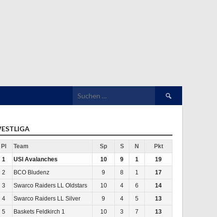
Suchen
nach:
ESTLIGA
Pl
Team
Sp
S
N
Pkt
1
USI Avalanches
10
9
1
19
2
BCO Bludenz
9
8
1
17
3
Swarco Raiders LL Oldstars
10
4
6
14
4
Swarco Raiders LL Silver
9
4
5
13
5
Baskets Feldkirch 1
10
3
7
13