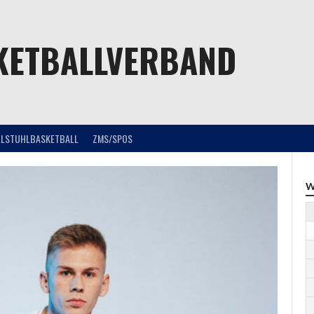
KETBALLVERBAND
LLSTUHLBASKETBALL
ZMS/SPOS
W