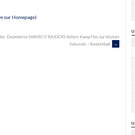
eave our Homepage)
U
die
Dezimierte SWARCO RAIDERS liefern Kampf bis zur letzten
Sekunde – Basketball
→
U