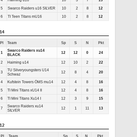
5
Swarco Raiders u16 SILVER
10
2
8
12
6
TI Teen Titans mU16
10
2
8
12
14
Pl
Team
Sp
S
N
Pkt
Swarco Raiders xu14
1
12
12
0
24
BLACK
2
Haiming u14
12
10
2
22
TU Silveryoungsters U14
3
12
8
4
20
Schwaz
4
Kufstein Towers ÖMS mu14
12
4
8
16
5
TI Mini Titans xU14 II
12
4
8
16
6
TI Mini Titans Xu14 I
12
3
9
15
Swarco Raiders xu14
7
12
1
11
13
SILVER
12
Pl
Team
Sp
S
N
Pkt