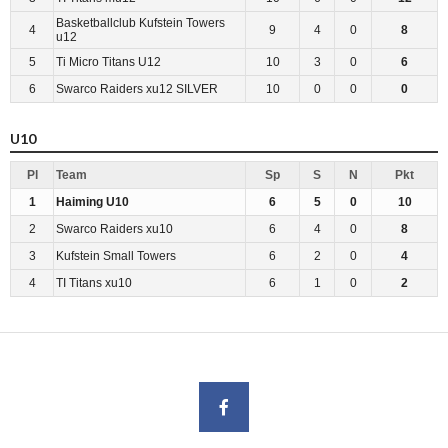
Basketballclub Kufstein Towers
4
9
4
0
8
u12
5
Ti Micro Titans U12
10
3
0
6
6
Swarco Raiders xu12 SILVER
10
0
0
0
U10
Pl
Team
Sp
S
N
Pkt
1
Haiming U10
6
5
0
10
2
Swarco Raiders xu10
6
4
0
8
3
Kufstein Small Towers
6
2
0
4
4
TI Titans xu10
6
1
0
2