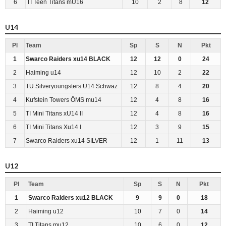
6
TI Teen Titans mU16
10
2
8
12
U14
Pl
Team
Sp
S
N
Pkt
1
Swarco Raiders xu14 BLACK
12
12
0
24
2
Haiming u14
12
10
2
22
3
TU Silveryoungsters U14 Schwaz
12
8
4
20
4
Kufstein Towers ÖMS mu14
12
4
8
16
5
TI Mini Titans xU14 II
12
4
8
16
6
TI Mini Titans Xu14 I
12
3
9
15
7
Swarco Raiders xu14 SILVER
12
1
11
13
U12
Pl
Team
Sp
S
N
Pkt
1
Swarco Raiders xu12 BLACK
9
9
0
18
2
Haiming u12
10
7
0
14
3
TI Titans mu12
10
6
0
12