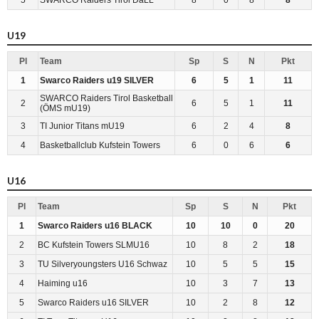
U19
Pl
Team
Sp
S
N
Pkt
1
Swarco Raiders u19 SILVER
6
5
1
11
SWARCO Raiders Tirol Basketball
2
6
5
1
11
(ÖMS mU19)
3
TI Junior Titans mU19
6
2
4
8
4
Basketballclub Kufstein Towers
6
0
6
6
U16
Pl
Team
Sp
S
N
Pkt
1
Swarco Raiders u16 BLACK
10
10
0
20
2
BC Kufstein Towers SLMU16
10
8
2
18
3
TU Silveryoungsters U16 Schwaz
10
5
5
15
4
Haiming u16
10
3
7
13
5
Swarco Raiders u16 SILVER
10
2
8
12