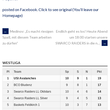
posted on Facebook. Click to see original (You’ll leave our
Homepage)
ARTIKEL-
←
Medinov: „Es macht riesigen
Endlich geht es los! Heute Abend
um 18:00 starten unsere
Spaß, mit diesem Team arbeiten
SWARCO RAIDERS in die n…
→
zu dürfen“
NAVIGATION
WESTLIGA
Pl
Team
Sp
S
N
Pkt
1
USI Avalanches
10
9
1
19
2
BCO Bludenz
9
8
1
17
3
Swarco Raiders LL Oldstars
10
4
6
14
4
Swarco Raiders LL Silver
9
4
5
13
5
Baskets Feldkirch 1
10
3
7
13