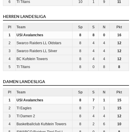
6
TI Titans
10
1
9
11
HERREN LANDESLIGA
Pl
Team
Sp
S
N
Pkt
1
USI Avalanches
8
8
0
16
2
Swarco Raiders LL Oldstars
8
4
4
12
3
Swarco Raiders LL Silver
8
4
4
12
4
BC Kufstein Towers
8
4
4
12
5
TI Titans
8
0
8
8
DAMEN LANDESLIGA
Pl
Team
Sp
S
N
Pkt
1
USI Avalanches
8
7
1
15
2
TI Eagles
8
7
1
15
3
TI Damen 2
8
4
4
12
4
Basketballclub Kufstein Towers
8
2
6
10
5
SWARCO Raiders Tirol DaLL
8
0
8
8