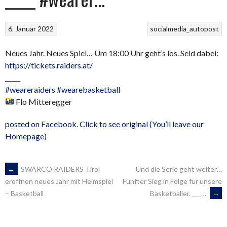
6. Januar 2022
socialmedia_autopost
Neues Jahr. Neues Spiel… Um 18:00 Uhr geht’s los. Seid dabei:
https://tickets.raiders.at/
_____
#weareraiders
#wearebasketball
Flo Mitteregger
posted on Facebook. Click to see original (You’ll leave our
Homepage)
ARTIKEL-
←
SWARCO RAIDERS Tirol
Und die Serie geht weiter…
Fünfter Sieg in Folge für unsere
eröffnen neues Jahr mit Heimspiel
Basketballer. ___…
→
– Basketball
NAVIGATION