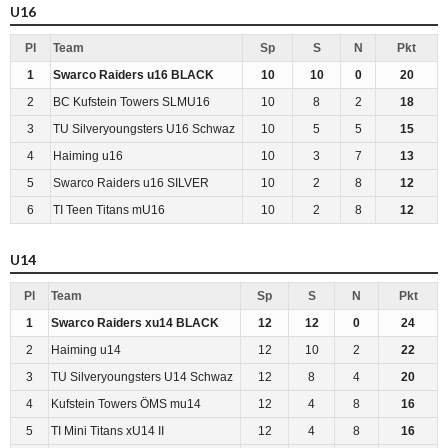
U16
Pl
Team
Sp
S
N
Pkt
1
Swarco Raiders u16 BLACK
10
10
0
20
2
BC Kufstein Towers SLMU16
10
8
2
18
3
TU Silveryoungsters U16 Schwaz
10
5
5
15
4
Haiming u16
10
3
7
13
5
Swarco Raiders u16 SILVER
10
2
8
12
6
TI Teen Titans mU16
10
2
8
12
U14
Pl
Team
Sp
S
N
Pkt
1
Swarco Raiders xu14 BLACK
12
12
0
24
2
Haiming u14
12
10
2
22
3
TU Silveryoungsters U14 Schwaz
12
8
4
20
4
Kufstein Towers ÖMS mu14
12
4
8
16
5
TI Mini Titans xU14 II
12
4
8
16