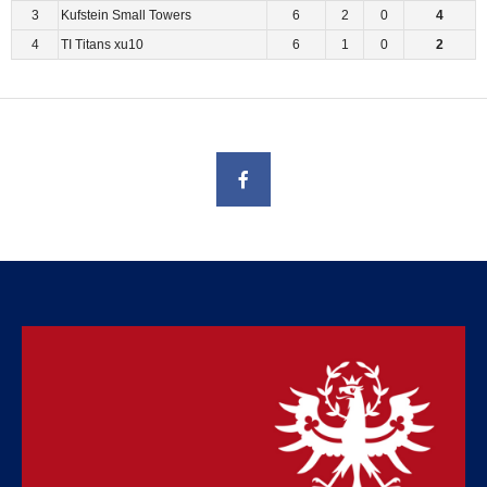
3
Kufstein Small Towers
6
2
0
4
4
TI Titans xu10
6
1
0
2