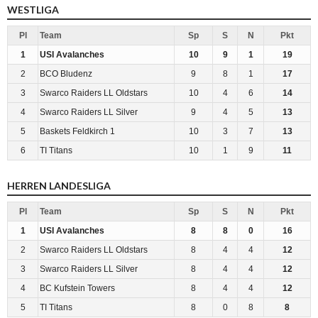
WESTLIGA
Pl
Team
Sp
S
N
Pkt
1
USI Avalanches
10
9
1
19
2
BCO Bludenz
9
8
1
17
3
Swarco Raiders LL Oldstars
10
4
6
14
4
Swarco Raiders LL Silver
9
4
5
13
5
Baskets Feldkirch 1
10
3
7
13
6
TI Titans
10
1
9
11
HERREN LANDESLIGA
Pl
Team
Sp
S
N
Pkt
1
USI Avalanches
8
8
0
16
2
Swarco Raiders LL Oldstars
8
4
4
12
3
Swarco Raiders LL Silver
8
4
4
12
4
BC Kufstein Towers
8
4
4
12
5
TI Titans
8
0
8
8