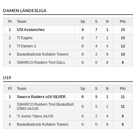
DAMEN LANDESLIGA
Pl
Team
Sp
S
N
Pkt
1
USI Avalanches
8
7
1
15
2
TI Eagles
8
7
1
15
3
TI Damen 2
8
4
4
12
4
Basketballclub Kufstein Towers
8
2
6
10
5
SWARCO Raiders Tirol DaLL
8
0
8
8
U19
Pl
Team
Sp
S
N
Pkt
1
Swarco Raiders u19 SILVER
6
5
1
11
SWARCO Raiders Tirol Basketball
2
6
5
1
11
(ÖMS mU19)
3
TI Junior Titans mU19
6
2
4
8
4
Basketballclub Kufstein Towers
6
0
6
6