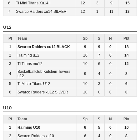
6
TI Mini Titans Xu14 I
12
3
9
15
7
Swarco Raiders xu14 SILVER
12
1
11
13
U12
Pl
Team
Sp
S
N
Pkt
1
Swarco Raiders xu12 BLACK
9
9
0
18
2
Haiming u12
10
7
0
14
3
TI Titans mu12
10
6
0
12
Basketballclub Kufstein Towers
4
9
4
0
8
u12
5
Ti Micro Titans U12
10
3
0
6
6
Swarco Raiders xu12 SILVER
10
0
0
0
U10
Pl
Team
Sp
S
N
Pkt
1
Haiming U10
6
5
0
10
2
Swarco Raiders xu10
6
4
0
8