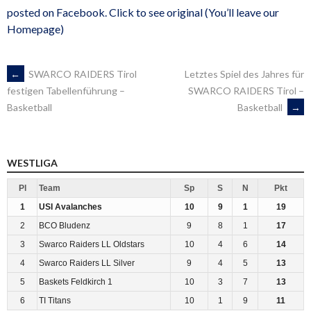
posted on Facebook. Click to see original (You’ll leave our
Homepage)
ARTIKEL-
←
SWARCO RAIDERS Tirol
Letztes Spiel des Jahres für
SWARCO RAIDERS Tirol –
festigen Tabellenführung –
Basketball
→
Basketball
NAVIGATION
WESTLIGA
Pl
Team
Sp
S
N
Pkt
1
USI Avalanches
10
9
1
19
2
BCO Bludenz
9
8
1
17
3
Swarco Raiders LL Oldstars
10
4
6
14
4
Swarco Raiders LL Silver
9
4
5
13
5
Baskets Feldkirch 1
10
3
7
13
6
TI Titans
10
1
9
11