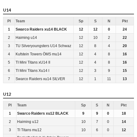
U14
Pl
Team
Sp
S
N
Pkt
1
Swarco Raiders xu14 BLACK
12
12
0
24
2
Haiming u14
12
10
2
22
3
TU Silveryoungsters U14 Schwaz
12
8
4
20
4
Kufstein Towers ÖMS mu14
12
4
8
16
5
TI Mini Titans xU14 II
12
4
8
16
6
TI Mini Titans Xu14 I
12
3
9
15
7
Swarco Raiders xu14 SILVER
12
1
11
13
U12
Pl
Team
Sp
S
N
Pkt
1
Swarco Raiders xu12 BLACK
9
9
0
18
2
Haiming u12
10
7
0
14
3
TI Titans mu12
10
6
0
12