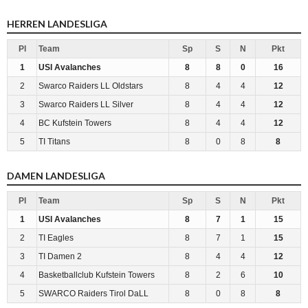
HERREN LANDESLIGA
Pl
Team
Sp
S
N
Pkt
1
USI Avalanches
8
8
0
16
2
Swarco Raiders LL Oldstars
8
4
4
12
3
Swarco Raiders LL Silver
8
4
4
12
4
BC Kufstein Towers
8
4
4
12
5
TI Titans
8
0
8
8
DAMEN LANDESLIGA
Pl
Team
Sp
S
N
Pkt
1
USI Avalanches
8
7
1
15
2
TI Eagles
8
7
1
15
3
TI Damen 2
8
4
4
12
4
Basketballclub Kufstein Towers
8
2
6
10
5
SWARCO Raiders Tirol DaLL
8
0
8
8