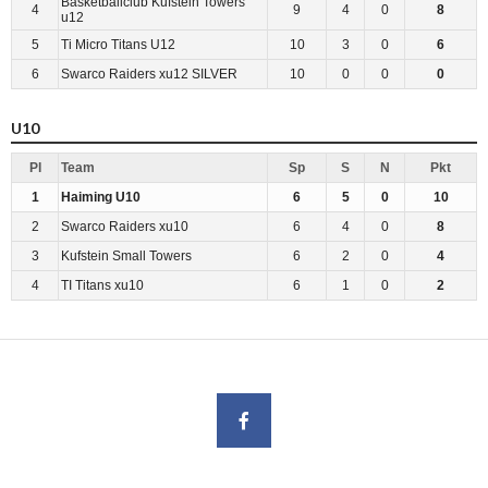
Basketballclub Kufstein Towers
4
9
4
0
8
u12
5
Ti Micro Titans U12
10
3
0
6
6
Swarco Raiders xu12 SILVER
10
0
0
0
U10
Pl
Team
Sp
S
N
Pkt
1
Haiming U10
6
5
0
10
2
Swarco Raiders xu10
6
4
0
8
3
Kufstein Small Towers
6
2
0
4
4
TI Titans xu10
6
1
0
2