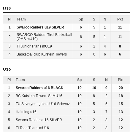
U19
Pl
Team
Sp
S
N
Pkt
1
Swarco Raiders u19 SILVER
6
5
1
11
SWARCO Raiders Tirol Basketball
2
6
5
1
11
(ÖMS mU19)
3
TI Junior Titans mU19
6
2
4
8
4
Basketballclub Kufstein Towers
6
0
6
6
U16
Pl
Team
Sp
S
N
Pkt
1
Swarco Raiders u16 BLACK
10
10
0
20
2
BC Kufstein Towers SLMU16
10
8
2
18
3
TU Silveryoungsters U16 Schwaz
10
5
5
15
4
Haiming u16
10
3
7
13
5
Swarco Raiders u16 SILVER
10
2
8
12
6
TI Teen Titans mU16
10
2
8
12