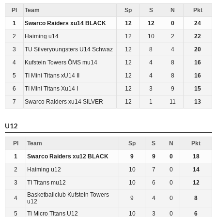
Pl
Team
Sp
S
N
Pkt
1
Swarco Raiders xu14 BLACK
12
12
0
24
2
Haiming u14
12
10
2
22
3
TU Silveryoungsters U14 Schwaz
12
8
4
20
4
Kufstein Towers ÖMS mu14
12
4
8
16
5
TI Mini Titans xU14 II
12
4
8
16
6
TI Mini Titans Xu14 I
12
3
9
15
7
Swarco Raiders xu14 SILVER
12
1
11
13
U12
Pl
Team
Sp
S
N
Pkt
1
Swarco Raiders xu12 BLACK
9
9
0
18
2
Haiming u12
10
7
0
14
3
TI Titans mu12
10
6
0
12
Basketballclub Kufstein Towers
4
9
4
0
8
u12
5
Ti Micro Titans U12
10
3
0
6