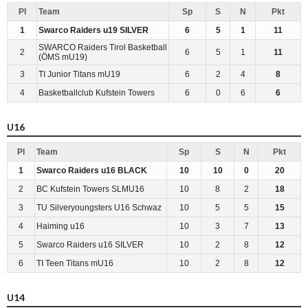
Pl
Team
Sp
S
N
Pkt
1
Swarco Raiders u19 SILVER
6
5
1
11
SWARCO Raiders Tirol Basketball
2
6
5
1
11
(ÖMS mU19)
3
TI Junior Titans mU19
6
2
4
8
4
Basketballclub Kufstein Towers
6
0
6
6
U16
Pl
Team
Sp
S
N
Pkt
1
Swarco Raiders u16 BLACK
10
10
0
20
2
BC Kufstein Towers SLMU16
10
8
2
18
3
TU Silveryoungsters U16 Schwaz
10
5
5
15
4
Haiming u16
10
3
7
13
5
Swarco Raiders u16 SILVER
10
2
8
12
6
TI Teen Titans mU16
10
2
8
12
U14