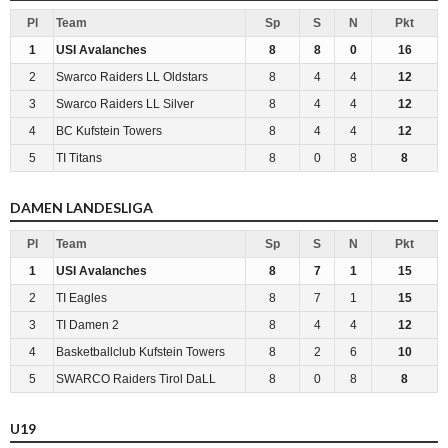
Pl
Team
Sp
S
N
Pkt
1
USI Avalanches
8
8
0
16
2
Swarco Raiders LL Oldstars
8
4
4
12
3
Swarco Raiders LL Silver
8
4
4
12
4
BC Kufstein Towers
8
4
4
12
5
TI Titans
8
0
8
8
DAMEN LANDESLIGA
Pl
Team
Sp
S
N
Pkt
1
USI Avalanches
8
7
1
15
2
TI Eagles
8
7
1
15
3
TI Damen 2
8
4
4
12
4
Basketballclub Kufstein Towers
8
2
6
10
5
SWARCO Raiders Tirol DaLL
8
0
8
8
U19