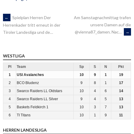
ARTIKEL-
←
Spielplan Herren Der
Am Samstagnachmittag trafen
unsere Damen auf die
Herrenkader tritt erneut in der
@vienna87_damen. Nac…
→
Tiroler Landesliga und de…
NAVIGATION
WESTLIGA
Pl
Team
Sp
S
N
Pkt
1
USI Avalanches
10
9
1
19
2
BCO Bludenz
9
8
1
17
3
Swarco Raiders LL Oldstars
10
4
6
14
4
Swarco Raiders LL Silver
9
4
5
13
5
Baskets Feldkirch 1
10
3
7
13
6
TI Titans
10
1
9
11
HERREN LANDESLIGA