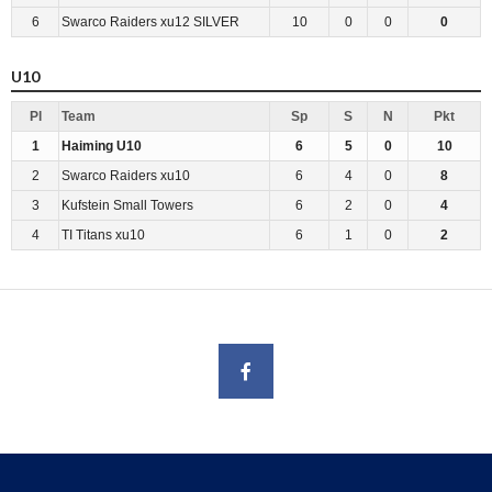
6
Swarco Raiders xu12 SILVER
10
0
0
0
U10
Pl
Team
Sp
S
N
Pkt
1
Haiming U10
6
5
0
10
2
Swarco Raiders xu10
6
4
0
8
3
Kufstein Small Towers
6
2
0
4
4
TI Titans xu10
6
1
0
2