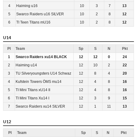
4
Haiming u16
10
3
7
13
5
Swarco Raiders u16 SILVER
10
2
8
12
6
TI Teen Titans mU16
10
2
8
12
U14
Pl
Team
Sp
S
N
Pkt
1
Swarco Raiders xu14 BLACK
12
12
0
24
2
Haiming u14
12
10
2
22
3
TU Silveryoungsters U14 Schwaz
12
8
4
20
4
Kufstein Towers ÖMS mu14
12
4
8
16
5
TI Mini Titans xU14 II
12
4
8
16
6
TI Mini Titans Xu14 I
12
3
9
15
7
Swarco Raiders xu14 SILVER
12
1
11
13
U12
Pl
Team
Sp
S
N
Pkt