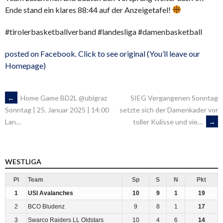
Ende stand ein klares 88:44 auf der Anzeigetafel!
#tirolerbasketballverband #landesliga #damenbasketball
posted on Facebook. Click to see original (You’ll leave our
Homepage)
ARTIKEL-
←
Home Game BD2L @ubigraz
SIEG Vergangenen Sonntag
setzte sich der Damenkader vor
Sonntag | 25. Januar 2025 | 14:00
toller Kulisse und vie…
→
Lan…
NAVIGATION
WESTLIGA
Pl
Team
Sp
S
N
Pkt
1
USI Avalanches
10
9
1
19
2
BCO Bludenz
9
8
1
17
3
Swarco Raiders LL Oldstars
10
4
6
14