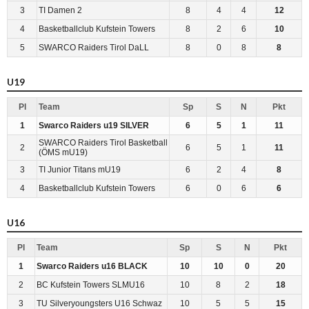
3
TI Damen 2
8
4
4
12
4
Basketballclub Kufstein Towers
8
2
6
10
5
SWARCO Raiders Tirol DaLL
8
0
8
8
U19
Pl
Team
Sp
S
N
Pkt
1
Swarco Raiders u19 SILVER
6
5
1
11
SWARCO Raiders Tirol Basketball
2
6
5
1
11
(ÖMS mU19)
3
TI Junior Titans mU19
6
2
4
8
4
Basketballclub Kufstein Towers
6
0
6
6
U16
Pl
Team
Sp
S
N
Pkt
1
Swarco Raiders u16 BLACK
10
10
0
20
2
BC Kufstein Towers SLMU16
10
8
2
18
3
TU Silveryoungsters U16 Schwaz
10
5
5
15