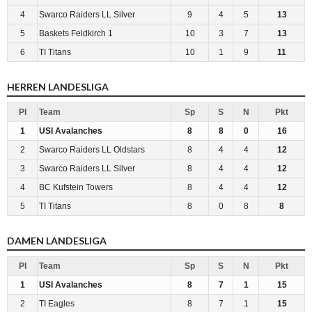
4
Swarco Raiders LL Silver
9
4
5
13
5
Baskets Feldkirch 1
10
3
7
13
6
TI Titans
10
1
9
11
HERREN LANDESLIGA
Pl
Team
Sp
S
N
Pkt
1
USI Avalanches
8
8
0
16
2
Swarco Raiders LL Oldstars
8
4
4
12
3
Swarco Raiders LL Silver
8
4
4
12
4
BC Kufstein Towers
8
4
4
12
5
TI Titans
8
0
8
8
DAMEN LANDESLIGA
Pl
Team
Sp
S
N
Pkt
1
USI Avalanches
8
7
1
15
2
TI Eagles
8
7
1
15