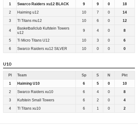
1
Swarco Raiders xu12 BLACK
9
9
0
18
2
Haiming u12
10
7
0
14
3
TI Titans mu12
10
6
0
12
Basketballclub Kufstein Towers
4
9
4
0
8
u12
5
Ti Micro Titans U12
10
3
0
6
6
Swarco Raiders xu12 SILVER
10
0
0
0
U10
Pl
Team
Sp
S
N
Pkt
1
Haiming U10
6
5
0
10
2
Swarco Raiders xu10
6
4
0
8
3
Kufstein Small Towers
6
2
0
4
4
TI Titans xu10
6
1
0
2