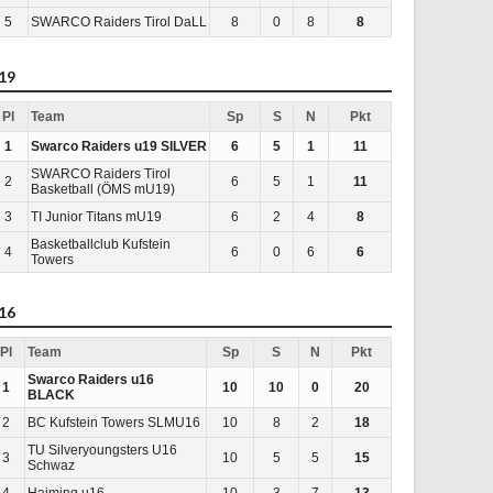
5
SWARCO Raiders Tirol DaLL
8
0
8
8
19
Pl
Team
Sp
S
N
Pkt
1
Swarco Raiders u19 SILVER
6
5
1
11
SWARCO Raiders Tirol
2
6
5
1
11
Basketball (ÖMS mU19)
3
TI Junior Titans mU19
6
2
4
8
Basketballclub Kufstein
4
6
0
6
6
Towers
16
Pl
Team
Sp
S
N
Pkt
Swarco Raiders u16
1
10
10
0
20
BLACK
2
BC Kufstein Towers SLMU16
10
8
2
18
TU Silveryoungsters U16
3
10
5
5
15
Schwaz
4
Haiming u16
10
3
7
13