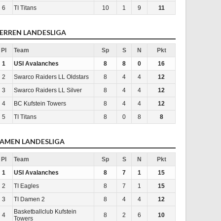
6
TI Titans
10
1
9
11
ERREN LANDESLIGA
Pl
Team
Sp
S
N
Pkt
1
USI Avalanches
8
8
0
16
2
Swarco Raiders LL Oldstars
8
4
4
12
3
Swarco Raiders LL Silver
8
4
4
12
4
BC Kufstein Towers
8
4
4
12
5
TI Titans
8
0
8
8
AMEN LANDESLIGA
Pl
Team
Sp
S
N
Pkt
1
USI Avalanches
8
7
1
15
2
TI Eagles
8
7
1
15
3
TI Damen 2
8
4
4
12
Basketballclub Kufstein
4
8
2
6
10
Towers