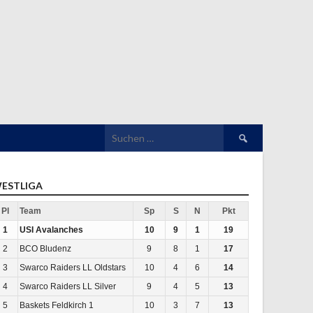
Suchen
nach:
ESTLIGA
Pl
Team
Sp
S
N
Pkt
1
USI Avalanches
10
9
1
19
2
BCO Bludenz
9
8
1
17
3
Swarco Raiders LL Oldstars
10
4
6
14
4
Swarco Raiders LL Silver
9
4
5
13
5
Baskets Feldkirch 1
10
3
7
13