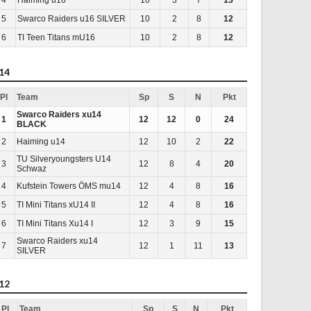
5
Swarco Raiders u16 SILVER
10
2
8
12
6
TI Teen Titans mU16
10
2
8
12
14
Pl
Team
Sp
S
N
Pkt
Swarco Raiders xu14
1
12
12
0
24
BLACK
2
Haiming u14
12
10
2
22
TU Silveryoungsters U14
3
12
8
4
20
Schwaz
4
Kufstein Towers ÖMS mu14
12
4
8
16
5
TI Mini Titans xU14 II
12
4
8
16
6
TI Mini Titans Xu14 I
12
3
9
15
Swarco Raiders xu14
7
12
1
11
13
SILVER
12
Pl
Team
Sp
S
N
Pkt