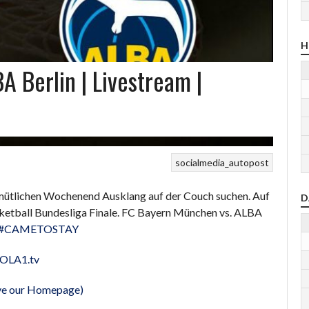
H
 Berlin | Livestream |
socialmedia_autopost
mütlichen Wochenend Ausklang auf der Couch suchen. Auf
D
asketball Bundesliga Finale. FC Bayern München vs. ALBA
#CAMETOSTAY
AOLA1.tv
eave our Homepage)