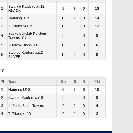
Swarco Raiders xu12
1
9
9
0
18
BLACK
2
Haiming u12
10
7
0
14
3
TI Titans mu12
10
6
0
12
Basketballclub Kufstein
4
9
4
0
8
Towers u12
5
Ti Micro Titans U12
10
3
0
6
Swarco Raiders xu12
6
10
0
0
0
SILVER
10
Pl
Team
Sp
S
N
Pkt
1
Haiming U10
6
5
0
10
2
Swarco Raiders xu10
6
4
0
8
3
Kufstein Small Towers
6
2
0
4
4
TI Titans xu10
6
1
0
2