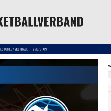
KETBALLVERBAND
LLSTUHLBASKETBALL
ZMS/SPOS
W