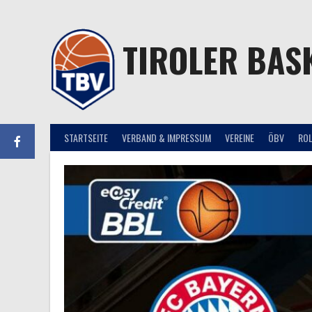
Springe
zum
Inhalt
TIROLER BAS
STARTSEITE
VERBAND & IMPRESSUM
VEREINE
ÖBV
RO