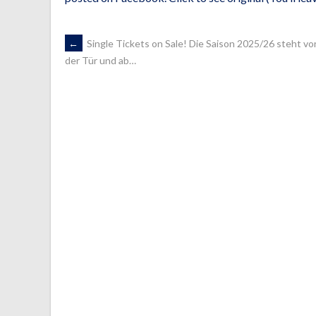
ARTIKEL-
←
Single Tickets on Sale! Die Saison 2025/26 steht vo
der Tür und ab…
NAVIGATION