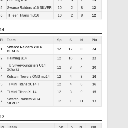
5
Swarco Raiders u16 SILVER
10
2
8
12
6
TI Teen Titans mU16
10
2
8
12
14
Pl
Team
Sp
S
N
Pkt
Swarco Raiders xu14
1
12
12
0
24
BLACK
2
Haiming u14
12
10
2
22
TU Silveryoungsters U14
3
12
8
4
20
Schwaz
4
Kufstein Towers ÖMS mu14
12
4
8
16
5
TI Mini Titans xU14 II
12
4
8
16
6
TI Mini Titans Xu14 I
12
3
9
15
Swarco Raiders xu14
7
12
1
11
13
SILVER
12
Pl
Team
Sp
S
N
Pkt