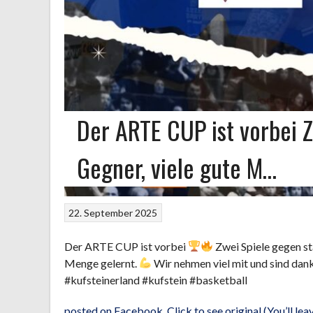
Der ARTE CUP ist vorbei 
Gegner, viele gute M…
22. September 2025
Der ARTE CUP ist vorbei
Zwei Spiele gegen st
Menge gelernt.
Wir nehmen viel mit und sind da
#kufsteinerland #kufstein #basketball
posted on Facebook. Click to see original (You’ll l