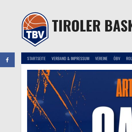
Springe
zum
Inhalt
TIROLER BAS
STARTSEITE
VERBAND & IMPRESSUM
VEREINE
ÖBV
RO