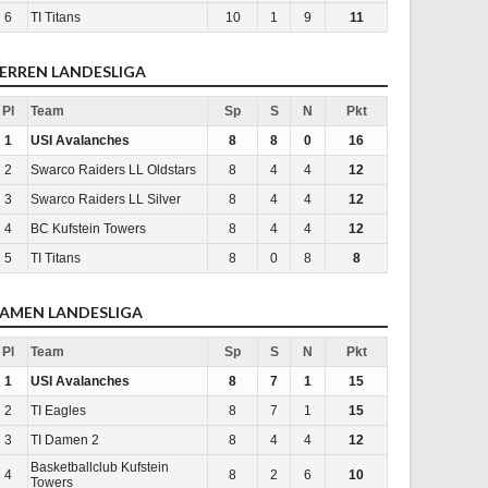
6
TI Titans
10
1
9
11
ERREN LANDESLIGA
Pl
Team
Sp
S
N
Pkt
1
USI Avalanches
8
8
0
16
2
Swarco Raiders LL Oldstars
8
4
4
12
3
Swarco Raiders LL Silver
8
4
4
12
4
BC Kufstein Towers
8
4
4
12
5
TI Titans
8
0
8
8
AMEN LANDESLIGA
Pl
Team
Sp
S
N
Pkt
1
USI Avalanches
8
7
1
15
2
TI Eagles
8
7
1
15
3
TI Damen 2
8
4
4
12
Basketballclub Kufstein
4
8
2
6
10
Towers