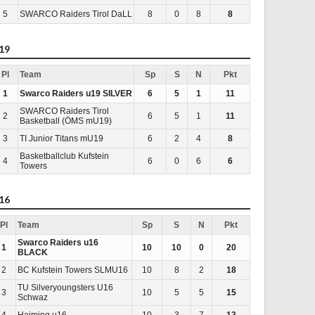
5
SWARCO Raiders Tirol DaLL
8
0
8
8
19
Pl
Team
Sp
S
N
Pkt
1
Swarco Raiders u19 SILVER
6
5
1
11
SWARCO Raiders Tirol
2
6
5
1
11
Basketball (ÖMS mU19)
3
TI Junior Titans mU19
6
2
4
8
Basketballclub Kufstein
4
6
0
6
6
Towers
16
Pl
Team
Sp
S
N
Pkt
Swarco Raiders u16
1
10
10
0
20
BLACK
2
BC Kufstein Towers SLMU16
10
8
2
18
TU Silveryoungsters U16
3
10
5
5
15
Schwaz
4
Haiming u16
10
3
7
13