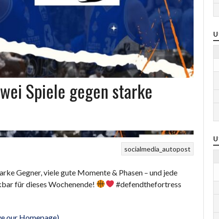
U
Zwei Spiele gegen starke
U
socialmedia_autopost
arke Gegner, viele gute Momente & Phasen – und jede
nkbar für dieses Wochenende!
#defendthefortress
eave our Homepage)