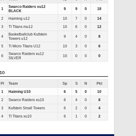
Swarco Raiders xu12
1
9
9
0
18
BLACK
2
Haiming u12
10
7
0
14
3
TI Titans mu12
10
6
0
12
Basketballclub Kufstein
4
9
4
0
8
Towers u12
5
Ti Micro Titans U12
10
3
0
6
Swarco Raiders xu12
6
10
0
0
0
SILVER
10
Pl
Team
Sp
S
N
Pkt
1
Haiming U10
6
5
0
10
2
Swarco Raiders xu10
6
4
0
8
3
Kufstein Small Towers
6
2
0
4
4
TI Titans xu10
6
1
0
2