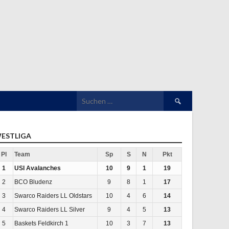
Suchen
nach:
ESTLIGA
Pl
Team
Sp
S
N
Pkt
1
USI Avalanches
10
9
1
19
2
BCO Bludenz
9
8
1
17
3
Swarco Raiders LL Oldstars
10
4
6
14
4
Swarco Raiders LL Silver
9
4
5
13
5
Baskets Feldkirch 1
10
3
7
13