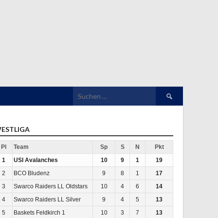
Suchen
nach:
ESTLIGA
Pl
Team
Sp
S
N
Pkt
1
USI Avalanches
10
9
1
19
2
BCO Bludenz
9
8
1
17
3
Swarco Raiders LL Oldstars
10
4
6
14
4
Swarco Raiders LL Silver
9
4
5
13
5
Baskets Feldkirch 1
10
3
7
13