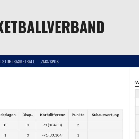
KETBALLVERBAND
LLSTUHLBASKETBALL
ZMS/SPOS
W
ederlagen
Disqu.
Korbdifferenz
Punkte
Subauswertung
0
0
71 (104:33)
2
1
0
-71 (33:104)
1