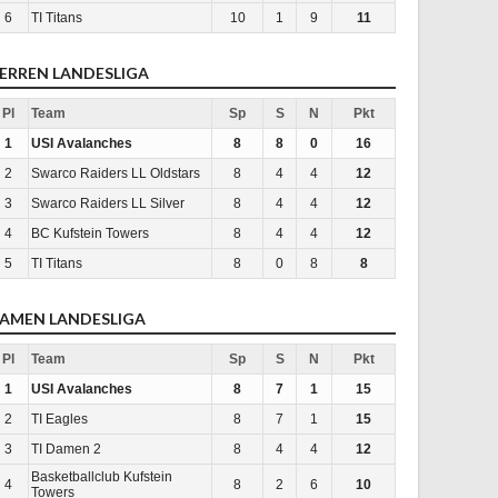
6
TI Titans
10
1
9
11
ERREN LANDESLIGA
Pl
Team
Sp
S
N
Pkt
1
USI Avalanches
8
8
0
16
2
Swarco Raiders LL Oldstars
8
4
4
12
3
Swarco Raiders LL Silver
8
4
4
12
4
BC Kufstein Towers
8
4
4
12
5
TI Titans
8
0
8
8
AMEN LANDESLIGA
Pl
Team
Sp
S
N
Pkt
1
USI Avalanches
8
7
1
15
2
TI Eagles
8
7
1
15
3
TI Damen 2
8
4
4
12
Basketballclub Kufstein
4
8
2
6
10
Towers