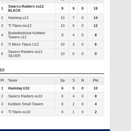
Swarco Raiders xu12
1
9
9
0
18
BLACK
2
Haiming u12
10
7
0
14
3
TI Titans mu12
10
6
0
12
Basketballclub Kufstein
4
9
4
0
8
Towers u12
5
Ti Micro Titans U12
10
3
0
6
Swarco Raiders xu12
6
10
0
0
0
SILVER
10
Pl
Team
Sp
S
N
Pkt
1
Haiming U10
6
5
0
10
2
Swarco Raiders xu10
6
4
0
8
3
Kufstein Small Towers
6
2
0
4
4
TI Titans xu10
6
1
0
2