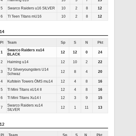
5
Swarco Raiders u16 SILVER
10
2
8
12
6
TI Teen Titans mU16
10
2
8
12
14
Pl
Team
Sp
S
N
Pkt
Swarco Raiders xu14
1
12
12
0
24
BLACK
2
Haiming u14
12
10
2
22
TU Silveryoungsters U14
3
12
8
4
20
Schwaz
4
Kufstein Towers ÖMS mu14
12
4
8
16
5
TI Mini Titans xU14 II
12
4
8
16
6
TI Mini Titans Xu14 I
12
3
9
15
Swarco Raiders xu14
7
12
1
11
13
SILVER
12
Pl
Team
Sp
S
N
Pkt