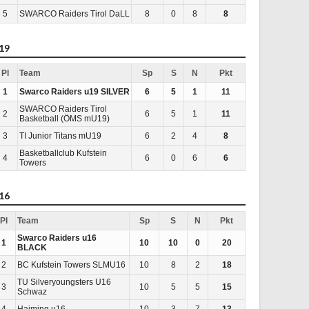
5
SWARCO Raiders Tirol DaLL
8
0
8
8
19
Pl
Team
Sp
S
N
Pkt
1
Swarco Raiders u19 SILVER
6
5
1
11
SWARCO Raiders Tirol
2
6
5
1
11
Basketball (ÖMS mU19)
3
TI Junior Titans mU19
6
2
4
8
Basketballclub Kufstein
4
6
0
6
6
Towers
16
Pl
Team
Sp
S
N
Pkt
Swarco Raiders u16
1
10
10
0
20
BLACK
2
BC Kufstein Towers SLMU16
10
8
2
18
TU Silveryoungsters U16
3
10
5
5
15
Schwaz
4
Haiming u16
10
3
7
13