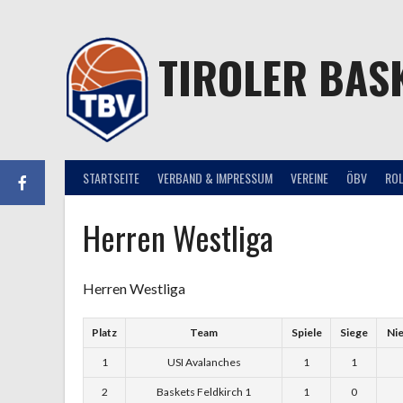
Springe
zum
Inhalt
TIROLER BAS
STARTSEITE
VERBAND & IMPRESSUM
VEREINE
ÖBV
RO
Herren Westliga
Herren Westliga
Platz
Team
Spiele
Siege
Ni
1
USI Avalanches
1
1
2
Baskets Feldkirch 1
1
0