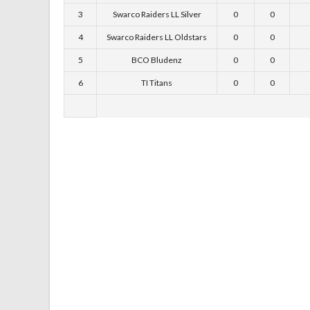
3
Swarco Raiders LL Silver
0
0
4
Swarco Raiders LL Oldstars
0
0
5
BCO Bludenz
0
0
6
TI Titans
0
0